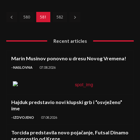
580
581
582
Recent articles
Marin Musinov ponovno u dresu Novog Vremena!
- NASLOVNA
07.08.2026
Hajduk predstavio novi klupski grb i “osvježeno”
ime
- IZDVOJENO
07.08.2026
Torcida predstavila novo pojačanje, Futsal Dinamo
se oprostio od Kreze