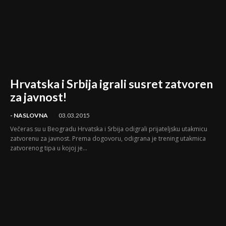
Hrvatska i Srbija igrali susret zatvoren
za javnost!
- NASLOVNA
03.03.2015
Večeras su u Beogradu Hrvatska i Srbija odigrali prijateljsku utakmicu
zatvorenu za javnost. Prema dogovoru, odigrana je trening utakmica
zatvorenog tipa u kojoj je...