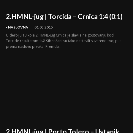
2.HMNL-jug | Torcida – Crnica 1:4 (0:1)
- NASLOVNA
01.03.2015
U derbiju 13.kola 2.HMNL-jug Crnica je slavila na gostovanju kod
Torcide rezultatom 1:4! Šibenčani su tako nastavili suvereno svoj put
prema naslovu prvaka. Premda...
2.HMNL-jug | Porto Tolero – Ustanik