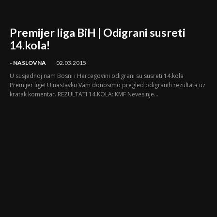
Premijer liga BiH | Odigrani susreti
14.kola!
- NASLOVNA
02.03.2015
U susjednoj nam Bosni i Hercegovini odigrani su susreti 14.kola
Premijer lige! U nastavku Vam donosimo pregled odigranih rezultata uz
kratak komentar. REZULTATI 14.KOLA: KMF Nevesinje...