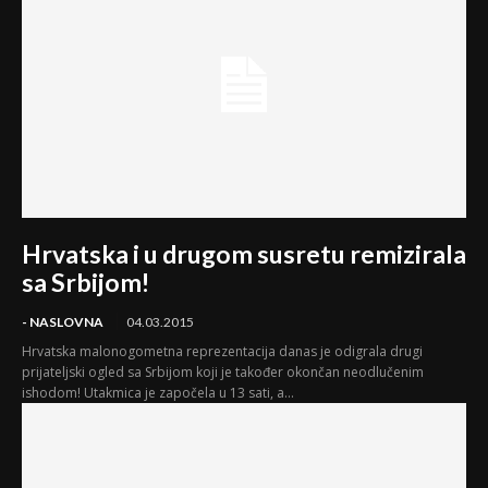
Hrvatska i u drugom susretu remizirala
sa Srbijom!
- NASLOVNA
04.03.2015
Hrvatska malonogometna reprezentacija danas je odigrala drugi
prijateljski ogled sa Srbijom koji je također okončan neodlučenim
ishodom! Utakmica je započela u 13 sati, a...