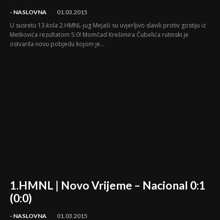
- NASLOVNA
01.03.2015
U susretu 13.kola 2.HMNL-jug Mejaši su uvjerljivo slavili protiv gostiju iz
Metkovića rezultatom 5:0! Momčad Krešimira Čubelića rutinski je
ostvarila novu pobjedu kojom je...
1.HMNL | Novo Vrijeme – Nacional 0:1
(0:0)
- NASLOVNA
01.03.2015