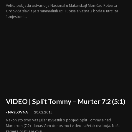
Veliku pobjedu ostvario je Nacional u Makarskoj! Momčad Roberta
Grdovića slavila je s minimalnih 0:1 i upisala važna 3 boda u utrci za
1.mjestom!...
VIDEO | Split Tommy – Murter 7:2 (5:1)
- NASLOVNA
28.02.2015
Nakon što smo Vas jučer izvijestili o pobjedi Split Tommyja nad
Murterom (7:2), danas Vam donosimo i video-sažetak dvoboja. Naša
kamera pratila je ovaj...