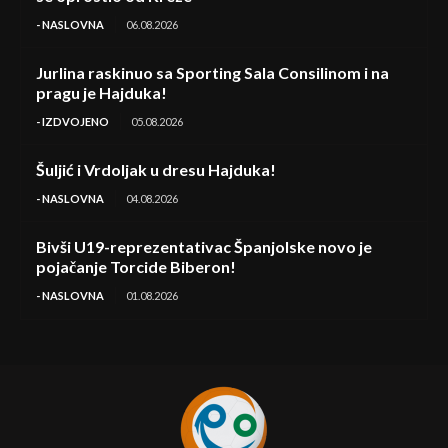
- NASLOVNA
06.08.2026
Jurlina raskinuo sa Sporting Sala Consilinom i na
pragu je Hajduka!
- IZDVOJENO
05.08.2026
Šuljić i Vrdoljak u dresu Hajduka!
- NASLOVNA
04.08.2026
Bivši U19-reprezentativac Španjolske novo je
pojačanje Torcide Biberon!
- NASLOVNA
01.08.2026