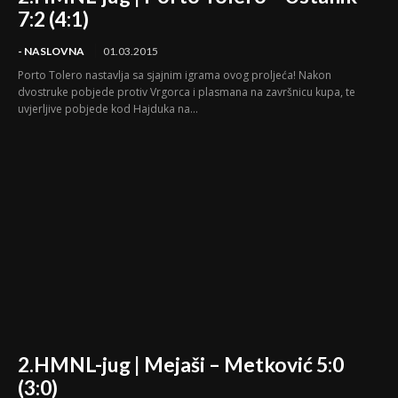
7:2 (4:1)
- NASLOVNA
01.03.2015
Porto Tolero nastavlja sa sjajnim igrama ovog proljeća! Nakon
dvostruke pobjede protiv Vrgorca i plasmana na završnicu kupa, te
uvjerljive pobjede kod Hajduka na...
2.HMNL-jug | Mejaši – Metković 5:0
(3:0)