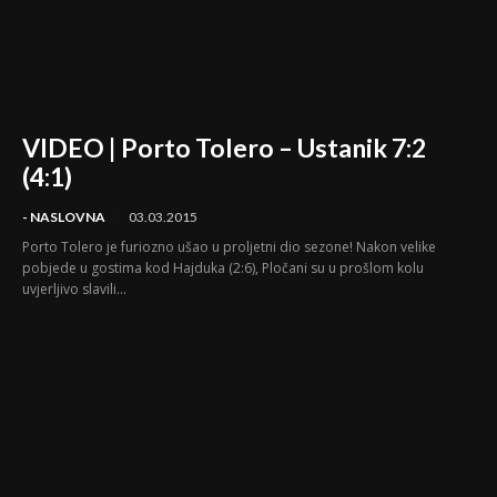
VIDEO | Porto Tolero – Ustanik 7:2
(4:1)
- NASLOVNA
03.03.2015
Porto Tolero je furiozno ušao u proljetni dio sezone! Nakon velike
pobjede u gostima kod Hajduka (2:6), Pločani su u prošlom kolu
uvjerljivo slavili...