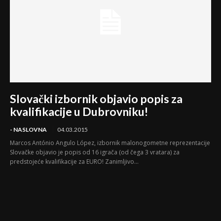
Slovački izbornik objavio popis za
kvalifikacije u Dubrovniku!
- NASLOVNA
04.03.2015
Marcos António Angulo López, izbornik malonogometne reprezentacije
Slovačke objavio je popis od 16 igrača (od čega 3 vratara) za
predstojeće kvalifikacije za EURO! Zanimljivo...