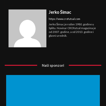
Jerko Šimac
https://www.crofutsal.com
Jerko Šimac je rođen 1980. godine u
Splitu. Novinar CROfutsal magazina je
od 2007. godine, a od 2013. godine i
glavni urednik.
Naši sponzori