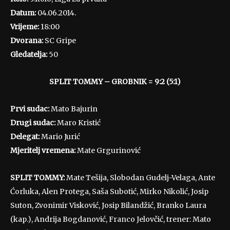
Datum:
04.06.2014.
Vrijeme:
18:00
Dvorana:
SC Gripe
Gledatelja:
50
SPLIT TOMMY – GROBNIK = 9:2 (5:1)
Prvi sudac:
Mato Bajurin
Drugi sudac:
Maro Kristić
Delegat:
Mario Jurić
Mjeritelj vremena:
Mate Grgurinović
SPLIT TOMMY:
Mate Tešija, Slobodan Gudelj-Velaga, Ante
Ćorluka, Alen Protega, Saša Subotić, Mirko Nikolić, Josip
Suton, Zvonimir Visković, Josip Bilandžić, Branko Laura
(kap.), Andrija Bogdanović, Franco Jelovčić, trener: Mato