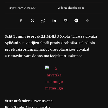
04.06.2014
Vrijeme čitanja:
3
min.
Objavljeno:
Split Tommy je prvak 2.HMNL! U 5.kolu “Lige za prvaka”
Splićani su uvjerljivo slavili protiv Grobnika i tako kolo
prije kraja osigurali naslov drugoligaškog prvaka!
U nastavku Vam donosimo izvještaj s utakmice.
Vrsta utakmice:
Prvenstvena
Kolo:
5.kolo, Liga za prvaka