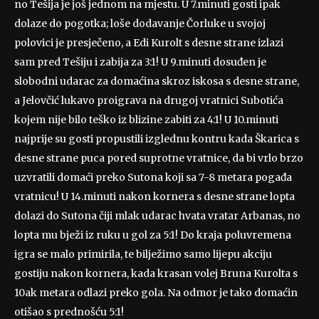
no Tešija je još jednom na mjestu. U 7.minuti gosti ipak
dolaze do pogotka; loše dodavanje Čorluke u svojoj
polovici je presječeno, a Edi Kurolt s desne strane izlazi
sam pred Tešiju i zabija za 3:1! U 9.minuti dosuđen je
slobodni udarac za domaćina skroz iskosa s desne strane,
a Jelovčić lukavo proigrava na drugoj vratnici Subotića
kojem nije bilo teško iz blizine zabiti za 4:1! U 10.minuti
najprije su gosti propustili izglednu kontru kada Škarica s
desne strane puca pored suprotne vratnice, da bi vrlo brzo
uzvratili domaći preko Sutona koji sa 7-8 metara pogađa
vratnicu! U 14.minuti nakon kornera s desne strane lopta
dolazi do Sutona čiji mlak udarac hvata vratar Arbanas, no
lopta mu bježi iz ruku u gol za 5:1! Do kraja poluvremena
igra se malo primirila, te bilježimo samo lijepu akciju
gostiju nakon kornera, kada krasan volej Bruna Kurolta s
10ak metara odlazi preko gola. Na odmor je tako domaćin
otišao s prednošću 5:1!