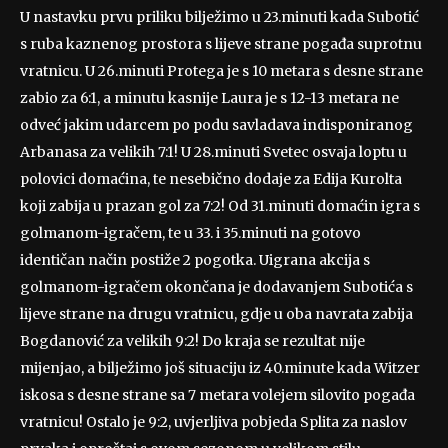
U nastavku prvu priliku bilježimo u 23.minuti kada Subotić
s ruba kaznenog prostora s lijeve strane pogađa suprotnu
vratnicu. U 26.minuti Protega je s 10 metara s desne strane
zabio za 6:1, a minutu kasnije Laura je s 12-13 metara ne
odveć jakim udarcem po podu savladava indisponiranog
Arbanasa za velikih 7:1! U 28.minuti Svetec osvaja loptu u
polovici domaćina, te nesebično dodaje za Edija Kurolta
koji zabija u prazan gol za 7:2! Od 31.minuti domaćin igra s
golmanom-igračem, te u 33. i 35.minuti na gotovo
identičan način postiže 2 pogotka. Uigrana akcija s
golmanom-igračem okončana je dodavanjem Subotića s
lijeve strane na drugu vratnicu, gdje u oba navrata zabija
Bogdanović za velikih 9:2! Do kraja se rezultat nije
mijenjao, a bilježimo još situaciju iz 40.minute kada Witzer
iskosa s desne strane sa 7 metara volejem silovito pogađa
vratnicu! Ostalo je 9:2, uvjerljiva pobjeda Splita za naslov