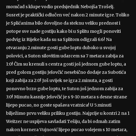
momčad s klupe vodio predsjednik Nebojša Trošelj.
Susret je praktički odlučen već nakon 2 minute igre. Toliko
je Splićanima bilo dovoljno da steknu veliku prednost i
potope sve nade gostiju kako bi u Splitu mogli ponoviti
podvig iz Rijeke kada su sa Splitom odigrali 6:6! Na
otvaranju 2.minute gosti gube loptu duboko u svojoj
polovici, a Suton silovitim udarcem sa 7 metara zabija za
1:0! Čim su krenuli s centra gosti još jednom gube loptu, a
pred golom gostiju Jelovčić nesebično dodaje za Subotića
koji zabija za 2:0! Još uvijek se igra 2.minuta, a gosti
ponovno brzo gube loptu, te Suton još jednom zabija za
3:0! Minutu kasnije Jelovčić je s 9-10 metara s desne strane
lijepo pucao, no goste spašava vratnica! U 5.minuti
bilježimo prvu veliku priliku gostiju. Najprije u kontri 2 na 1
Weitzer ne uspijeva savladati Tešiju, da bi odmah zatim
nakon kornera Vujnović lijepo pucao volejem s 10 metara,