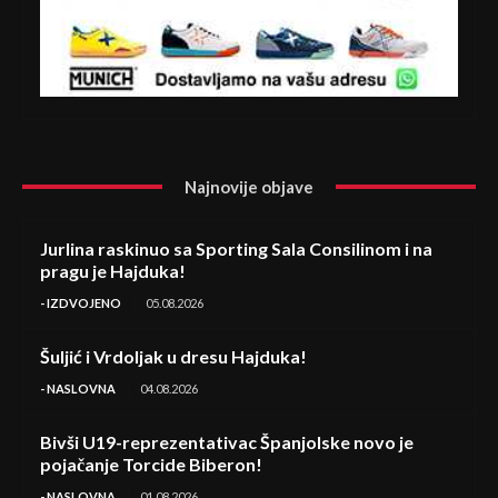
Najnovije objave
Jurlina raskinuo sa Sporting Sala Consilinom i na
pragu je Hajduka!
- IZDVOJENO
05.08.2026
Šuljić i Vrdoljak u dresu Hajduka!
- NASLOVNA
04.08.2026
Bivši U19-reprezentativac Španjolske novo je
pojačanje Torcide Biberon!
- NASLOVNA
01.08.2026