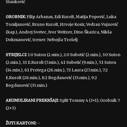
Stanković
GROBNIK:
Filip Arbanas, Edi Kurolt, Matija Popović, Luka
Tomljanović, Bruno Kurolt, Hrvoje Kosir, Vedran Vujnović
(kap.), Andrej Svetec, Ivor Weitzer, Dino Škarica, Nikša
Dokmanović, trener: Nebojša Trošelj
STRIJELCI:
1:0 Suton (2.min.), 2:0 Subotić (2.min.), 3:0 Suton
(2.min.), 3:1 E.Kurolt (7.min.), 4:1 Subotić (9.min.), 5:1 Suton
(14.min.), 6:1 Protega (26.min.), 7:1 Laura (27.min.), 7:2
E.Kurolt (28.min.), 8:2 Bogdanović (33.min.), 9:2
Bogdanović (35.min.)
AKUMULIRANI PREKRŠAJI:
Split Tommy 4 (3+1); Grobnik 7
(2+5)
ŽUTI KARTONI:
–