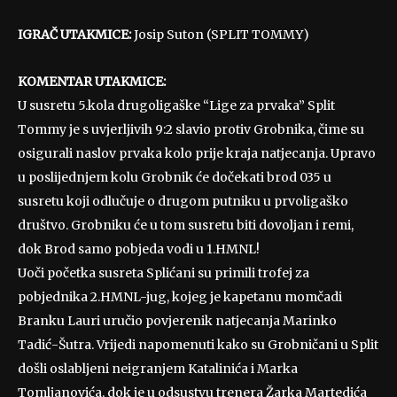
IGRAČ UTAKMICE:
Josip Suton (SPLIT TOMMY)
KOMENTAR UTAKMICE:
U susretu 5.kola drugoligaške “Lige za prvaka” Split
Tommy je s uvjerljivih 9:2 slavio protiv Grobnika, čime su
osigurali naslov prvaka kolo prije kraja natjecanja. Upravo
u poslijednjem kolu Grobnik će dočekati brod 035 u
susretu koji odlučuje o drugom putniku u prvoligaško
društvo. Grobniku će u tom susretu biti dovoljan i remi,
dok Brod samo pobjeda vodi u 1.HMNL!
Uoči početka susreta Splićani su primili trofej za
pobjednika 2.HMNL-jug, kojeg je kapetanu momčadi
Branku Lauri uručio povjerenik natjecanja Marinko
Tadić-Šutra. Vrijedi napomenuti kako su Grobničani u Split
došli oslabljeni neigranjem Katalinića i Marka
Tomljanovića, dok je u odsustvu trenera Žarka Martedića