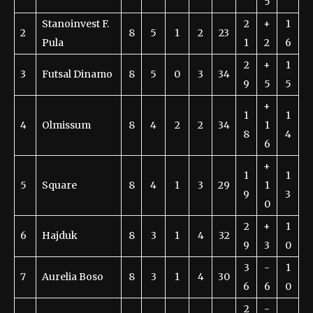
5
Stanoinvest F.
2
+
1
2
8
5
1
2
23
Pula
1
2
6
2
+
1
3
Futsal Dinamo
8
5
0
3
34
9
5
5
+
1
1
4
Olmissum
8
4
2
2
34
1
8
4
6
+
1
1
5
Square
8
4
1
3
29
1
9
3
0
2
+
1
6
Hajduk
8
3
1
4
32
9
3
0
3
-
1
7
Aurelia Boso
8
3
1
4
30
6
6
0
2
-