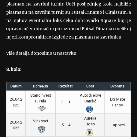
plasman na završni turnir. Uoči posljednjeg kola najbliže
plasmanu na završni turnir su Futsal Dinamo i Olmissum, a
na njihov eventualni kiks čeka dubrovački Square koji je
upravo jučer domaćim porazom od Futsal Dinama u velikoj
mjeri kompromitirao izglede za plasman na završnicu.
Više detalja donosimo u nastavku.
8. kolo:
Datum
Domaćin
Rezultat
Gost
Dvorana
Stanoinvest
Autodijelovi
26.04.2
DS Mate
F. Pula
Barišić
3 – 1
025
Parlov
Aurelia
Vinkovci
26.04.2
Boso
5 – 4
Lapovci
025