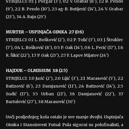
STRIJELCI: 0:1 J. Purgar (3′), 0:2 V. Grabar (8′), 1:2 B. Pendo
(9′), 2:2 B. Pendo (10′), 2:3 ag-B. Butijerić (14′), 2:4 V. Grabar
(23′), 3:4 A. Bajn (25′)
MURTER – USPINJAČA GIMKA 2:7 (0:6)
STRIJELCI: 0:1 L. Bošković (2′), 0:2 P. Tolić (3′), 0:3 J. Štruklec
(7′), 0:4 L. Bošković (8′), 0:5 P. Gak (14′), 0:6 L. Perić (17′), 1:6
R. Šikić (22′), 1:7 P. Gak (23′), 2:7 F. Lapov Mijatov (24′)
HAJDUK – OLMISSUM 3:8 (2:5)
STRIJELCI: 1:0 Jurić (2′), 2:0 Lijić (3′), 2:1 Marasović (5′), 2:2
Batinović (6′), 2:3 Damjanović (11′), 2:4 Batinović (14′), 2:5
Sudić (17′), 3:5 Urban (21′), 3:6 Damjanović (22′), 3:7
Bartulović (27′), 3:8 Marasović (30′)
Uoči posljednjeg kola ostalo je sve manje dvojbi. Uspinjača
Gimka i Stanoinvest Futsal Pula sigurni su polufinalisti, a