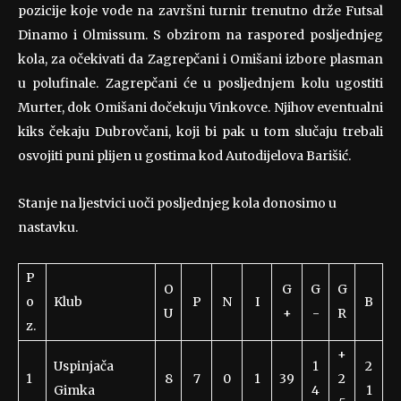
pozicije koje vode na završni turnir trenutno drže Futsal
Dinamo i Olmissum. S obzirom na raspored posljednjeg
kola, za očekivati da Zagrepčani i Omišani izbore plasman
u polufinale. Zagrepčani će u posljednjem kolu ugostiti
Murter, dok Omišani dočekuju Vinkovce. Njihov eventualni
kiks čekaju Dubrovčani, koji bi pak u tom slučaju trebali
osvojiti puni plijen u gostima kod Autodijelova Barišić.
Stanje na ljestvici uoči posljednjeg kola donosimo u
nastavku.
P
O
G
G
G
o
Klub
P
N
I
B
U
+
-
R
z.
+
Uspinjača
1
2
1
8
7
0
1
39
2
Gimka
4
1