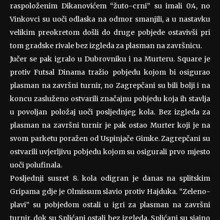
raspoloženim Dikanovićem “žuto-crni” su imali 0:4, no
Vinkovci su uoči odlaska na odmor smanjili, a u nastavku
velikim preokretom došli do druge pobjede ostavivši pri
tom gradske rivale bez izgleda za plasman na završnicu.
Jučer se pak igralo u Dubrovniku i na Murteru. Square je
protiv Futsal Dinama tražio pobjedu kojom bi osigurao
plasman na završni turnir, no Zagrepčani su bili bolji i na
koncu zasluženo ostvarili značajnu pobjedu koja ih stavlja
u povoljan položaj uoči posljednjeg kola. Bez izgleda za
plasman na završni turnir je pak ostao Murter koji je na
svom parketu poražen od Uspinjače Gimke. Zagrepčani su
ostvarili uvjerljivu pobjedu kojom su osigurali prvo mjesto
uoči polufinala.
Posljednji susret 8. kola odigran je danas na splitskim
Gripama gdje je Olmissum slavio protiv Hajduka. “Zeleno-
plavi” su pobjedom ostali u igri za plasman na završni
turnir, dok su Splićani ostali bez izgleda. Splićani su sjajno