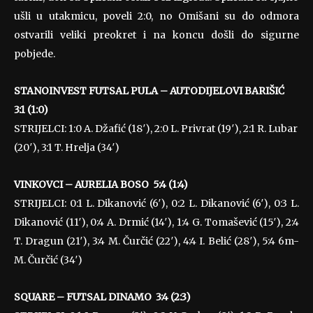
ušli u utakmicu, poveli 2:0, no Omišani su do odmora
ostvarili veliki preokret i na koncu došli do sigurne
pobjede.
STANOINVEST FUTSAL PULA – AUTODIJELOVI BARIŠIĆ
3:1 (1:0)
STRIJELCI: 1:0 A. Džafić (18′), 2:0 L. Privrat (19′), 2:1 R. Lubar
(20′), 3:1 T. Hrelja (34′)
VINKOVCI – AURELIA BOSO 5:4 (1:4)
STRIJELCI: 0:1 L. Dikanović (6′), 0:2 L. Dikanović (6′), 0:3 L.
Dikanović (11′), 0:4 A. Drmić (14′), 1:4 G. Tomašević (15′), 2:4
T. Dragun (21′), 3:4 M. Čurčić (22′), 4:4 I. Belić (28′), 5:4 6m-
M. Čurčić (34′)
SQUARE – FUTSAL DINAMO 3:4 (2:3)