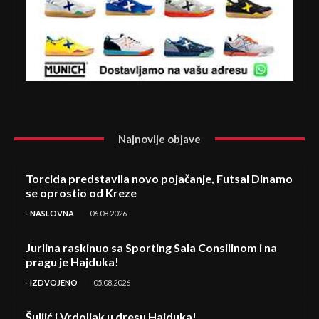
Najnovije objave
Torcida predstavila novo pojačanje, Futsal Dinamo
se oprostio od Kreze
- NASLOVNA
06.08.2026
Jurlina raskinuo sa Sporting Sala Consilinom i na
pragu je Hajduka!
- IZDVOJENO
05.08.2026
Šuljić i Vrdoljak u dresu Hajduka!