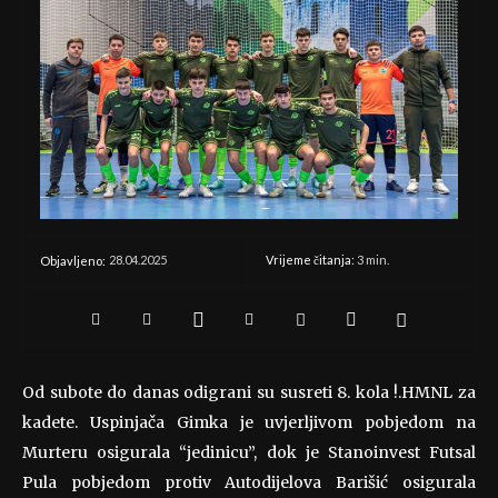
28.04.2025
Vrijeme čitanja:
3
min.
Objavljeno:
Od subote do danas odigrani su susreti 8. kola !.HMNL za
kadete. Uspinjača Gimka je uvjerljivom pobjedom na
Murteru osigurala “jedinicu”, dok je Stanoinvest Futsal
Pula pobjedom protiv Autodijelova Barišić osigurala