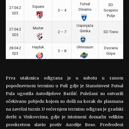
Futsal
SD
Square
27.04.2
Dinamo
3 – 4
Gospino
025
Polje
Uspinjača
Murter
27.04.2
Gimka
2 – 7
SD Tisno
025
Hajduk
Olmissum
28.04.2
Dvorana
3 – 8
025
Gripe
Prva utakmica odigrana je u subotu u ranom
popodnevnom terminu u Puli gdje je Stanoinvest Futsal
Pula ugostila Autodijelove Barišić. Puležani su ostvarili
očekivanu pobjedu kojom su došli na korak do plasmana
na završni turnir. U večernjem terminu odigran je gradski
derbi u Vinkovcima, gdje je istoimeni domaćin velikim
preokretom slavio protiv Aurelije Boso. Predvođeni